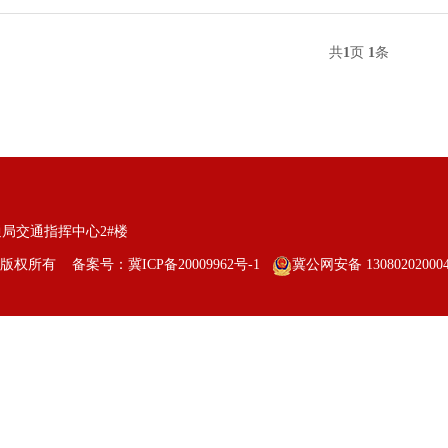
共
1
页
1
条
局交通指挥中心2#楼
form 版权所有 备案号：
冀ICP备20009962号-1
冀公网安备 13080202000